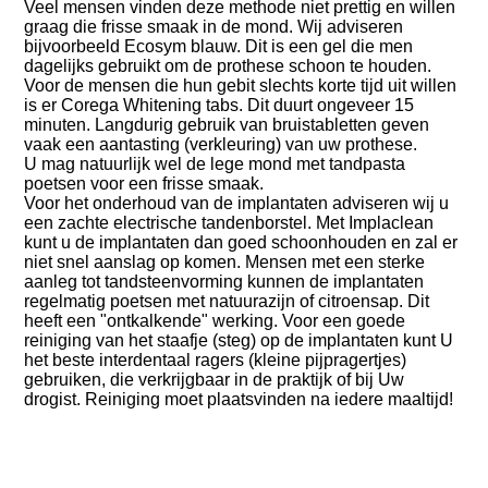
Veel mensen vinden deze methode niet prettig en willen
graag die frisse smaak in de mond. Wij adviseren
bijvoorbeeld Ecosym blauw. Dit is een gel die men
dagelijks gebruikt om de prothese schoon te houden.
Voor de mensen die hun gebit slechts korte tijd uit willen
is er Corega Whitening tabs. Dit duurt ongeveer 15
minuten. Langdurig gebruik van bruistabletten geven
vaak een aantasting (verkleuring) van uw prothese.
U mag natuurlijk wel de lege mond met tandpasta
poetsen voor een frisse smaak.
Voor het onderhoud van de implantaten adviseren wij u
een zachte electrische tandenborstel. Met Implaclean
kunt u de implantaten dan goed schoonhouden en zal er
niet snel aanslag op komen. Mensen met een sterke
aanleg tot tandsteenvorming kunnen de implantaten
regelmatig poetsen met natuurazijn of citroensap. Dit
heeft een "ontkalkende" werking. Voor een goede
reiniging van het staafje (steg) op de implantaten kunt U
het beste interdentaal ragers (kleine pijpragertjes)
gebruiken, die verkrijgbaar in de praktijk of bij Uw
drogist. Reiniging moet plaatsvinden na iedere maaltijd!